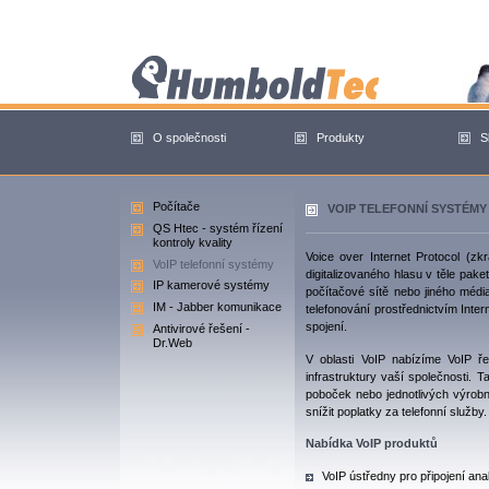
O společnosti
Produkty
S
Počítače
VOIP TELEFONNÍ SYSTÉMY
QS Htec - systém řízení
kontroly kvality
Voice over Internet Protocol (zk
VoIP telefonní systémy
digitalizovaného hlasu v těle pak
IP kamerové systémy
počítačové sítě nebo jiného médi
IM - Jabber komunikace
telefonování prostřednictvím Inter
spojení.
Antivirové řešení -
Dr.Web
V oblasti VoIP nabízíme VoIP ře
infrastruktury vaší společnosti. 
poboček nebo jednotlivých výrobn
snížit poplatky za telefonní služby.
Nabídka VoIP produktů
VoIP ústředny pro připojení an