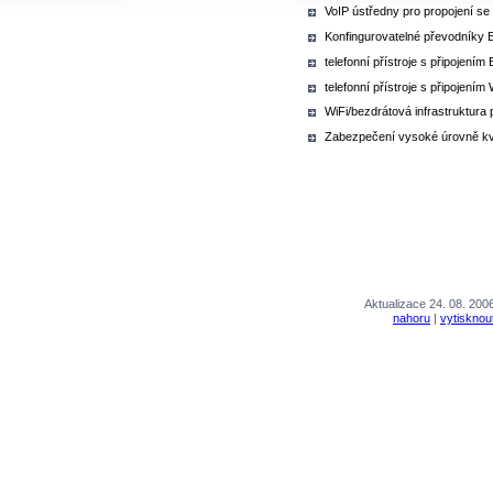
VoIP ústředny pro propojení se
Konfingurovatelné převodníky E
telefonní přístroje s připojením 
telefonní přístroje s připojením 
WiFi/bezdrátová infrastruktura 
Zabezpečení vysoké úrovně kva
Aktualizace 24. 08. 200
nahoru
|
vytisknou